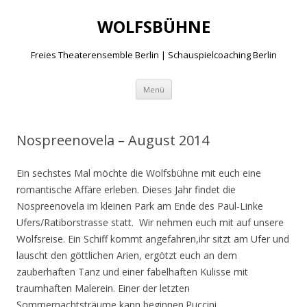
WOLFSBÜHNE
Freies Theaterensemble Berlin | Schauspielcoaching Berlin
Zum
Menü
Inhalt
springen
Nospreenovela – August 2014
Ein sechstes Mal möchte die Wolfsbühne mit euch eine
romantische Affäre erleben. Dieses Jahr findet die
Nospreenovela im kleinen Park am Ende des Paul-Linke
Ufers/
Ratiborstrasse statt. Wir nehmen euch mit auf unsere
Wolfsreise. Ein Schiff kommt angefahren,ihr sitzt am Ufer und
lauscht den göttlichen Arien, ergötzt euch an dem
zauberhaften Tanz und einer fabelhaften Kulisse mit
traumhaften Malerein. Einer der letzten
Sommernachtsträume kann beginnen.Puccini,