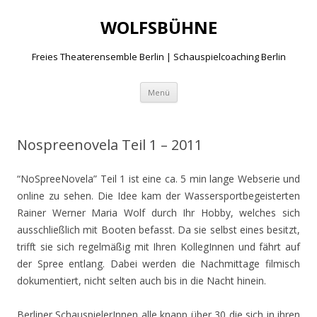
WOLFSBÜHNE
Freies Theaterensemble Berlin | Schauspielcoaching Berlin
Zum
Menü
Inhalt
springen
Nospreenovela Teil 1 – 2011
“NoSpreeNovela” Teil 1 ist eine ca. 5 min lange Webserie und
online zu sehen. Die Idee kam der Wassersportbegeisterten
Rainer Werner Maria Wolf durch Ihr Hobby, welches sich
ausschließlich mit Booten befasst. Da sie selbst eines besitzt,
trifft sie sich regelmäßig mit Ihren KollegInnen und fährt auf
der Spree entlang. Dabei werden die Nachmittage filmisch
dokumentiert, nicht selten auch bis in die Nacht hinein.
Berliner SchauspielerInnen alle knapp über 30 die sich in ihren