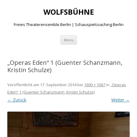
WOLFSBÜHNE
Freies Theaterensemble Berlin | Schauspielcoaching Berlin
Zum
Menü
Inhalt
springen
„Operas Eden“ 1 (Guenter Schanzmann,
Kristin Schulze)
Veröffentlicht am
17. September 2014
bei
1600 × 1067
in
„Operas
Eden“ 1 (Guenter Schanzmann, Kristin Schulze)
.
← Zurück
Weiter →