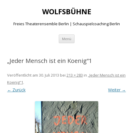
WOLFSBÜHNE
Freies Theaterensemble Berlin | Schauspielcoaching Berlin
Zum
Menü
Inhalt
springen
„Jeder Mensch ist ein Koenig“1
Veröffentlicht am
30. Juli 2013
bei
213 × 283
in
„Jeder Mensch ist ein
Koenig“1
.
← Zurück
Weiter →